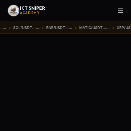
ICT SNIPER
ACADEMY
●
SOL/USDT
...
...
●
BNB/USDT
...
...
●
MATIC/USDT
...
...
●
XRP/USDT
.